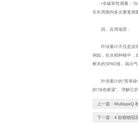
•非破坏性测量：与传
生长周期内多次重复测
四、应用场景：
叶绿素计不仅是农田里的
例如，在水稻种植中，农
树木的SPAD值，揭示
叶绿素计的“简单操作
的“绿色桥梁”。理解
上一篇：
Multis
下一篇：
4 款植物冠层