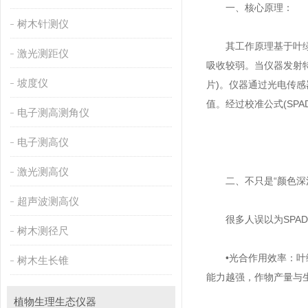
一、核心原理：
树木针测仪
其工作原理基于叶绿素对
激光测距仪
吸收较弱。当仪器发射特
坡度仪
片)。仪器通过光电传感器
值。经过校准公式(SP
电子测高测角仪
电子测高仪
激光测高仪
二、不只是“颜色深
超声波测高仪
很多人误以为SPAD
树木测径尺
•光合作用效率：叶绿
树木生长锥
能力越强，作物产量与
植物生理生态仪器