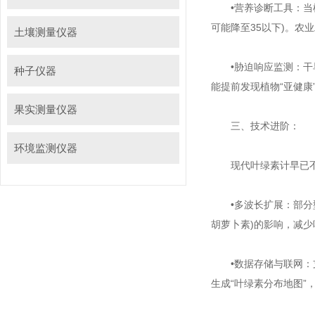
•营养诊断工具：当植物
可能降至35以下)。农
土壤测量仪器
•胁迫响应监测：干旱、
种子仪器
能提前发现植物“亚健康
果实测量仪器
三、技术进阶：
环境监测仪器
现代叶绿素计早已不是
•多波长扩展：部分型号
胡萝卜素)的影响，减少
•数据存储与联网：支
生成“叶绿素分布地图”