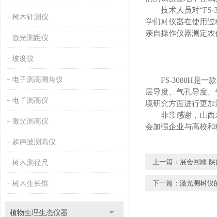
技术人员对“
F
S
树木针测仪
学们对仪器在使用过
亲自操作仪器测定农
激光测距仪
坡度仪
电子测高测角仪
F
S-3080H
层导度、气孔导度、
电子测高仪
境研究方面进行更加
非常感谢，山西
激光测高仪
会加强企业与高校和
超声波测高仪
上一篇：
展会回顾 陕
树木测径尺
树木生长锥
下一篇：
激光测树仪
植物生理生态仪器