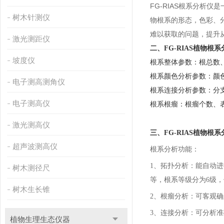
FG-RIAS
根系分析仪是
树木针测仪
物根系的形态，色彩、
难以获取的问题，提升
激光测距仪
二、
FG-RIAS植物根
坡度仪
根系整体参数：根总数
根系颜色分析参数：颜
电子测高测角仪
根系连接分析参数：分
电子测高仪
根系根瘤：根瘤个数、
激光测高仪
三、
FG-RIAS植物根
超声波测高仪
根系分析功能：
1、拓扑分析：能自动
树木测径尺
等，根系等级分为6级
树木生长锥
2、根瘤分析：可客观
3、连接分析：可分析
植物生理生态仪器