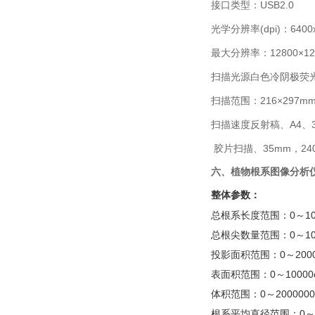
USB2.0
接口类型：
(dpi)：6400
光学分辨率
12800×12
最大分辨率：
扫描光源白色冷阴极荧
216×297m
扫描范围：
A4
扫描速度反射稿、
、
35mm
24
胶片扫描、
，
六、植物根系图像分析
整体参数：
总根系长度范围：0～10
总根尖数量范围：0～10
投影面积范围：0～2000
表面积范围：0～10000
体积范围：0～2000000
根系平均直径范围：0～