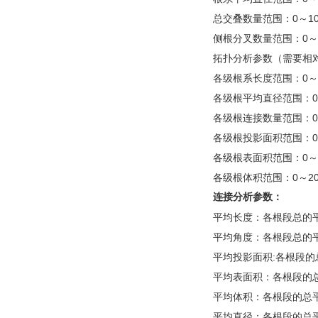
总交叠数量范围：0～10
侧根分叉数量范围：0～1
拓扑分析参数（需要相
各级根系长度范围：0～1
各级根平均直径范围：0
各级根连接数量范围：0
各级根投影面积范围：0～
各级根表面积范围：0～10
各级根体积范围：0～2000
连接分析参数：
平均长度：各根段总的平
平均角度：各根段总的平
平均投影面积:各根段的总
平均表面积：各根段的总平
平均体积：各根段的总平均
平均直径：各根段的总平