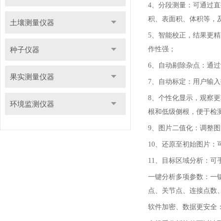
4、分段测量：可通过
积、表面积、体积等，
土壤测量仪器
5、智能校正，结果更
种子仪器
作性强；
6、自动剔除杂点：通
果实测量仪器
7、自动标定：用户输
8、个性化显示，观察
环境监测仪器
根和低级侧根，便于检
9、图片二值化：调整
10、还原至初始图片
11、目标区域分析：
一键分析多项参数：一键
点、关节点、连接点数
软件加密、数据更安全