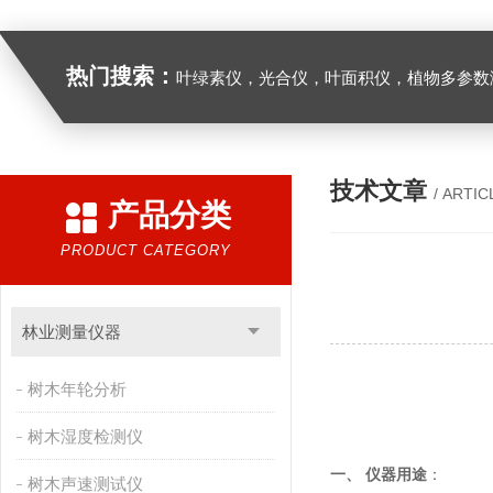
热门搜索：
叶绿素仪，光合仪，叶面积仪，植物多参数测量仪，呼
技术文章
/ ARTIC
产品分类
PRODUCT CATEGORY
林业测量仪器
树木年轮分析
树木湿度检测仪
一、
仪器用途
：
树木声速测试仪