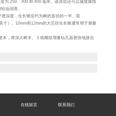
度为 250、300 和 400 毫米。该涂层还可以减缓腐蚀
用轻油润滑。
获得钻头穿透深度，生长锥应约为树的直径的一半。取
0.200 英寸）。10mm和12mm的大芯径生长锥通常用于测量
适用于硬木，将深入树木。 3 线螺纹增量钻孔器更快地接合
在线留言
联系我们