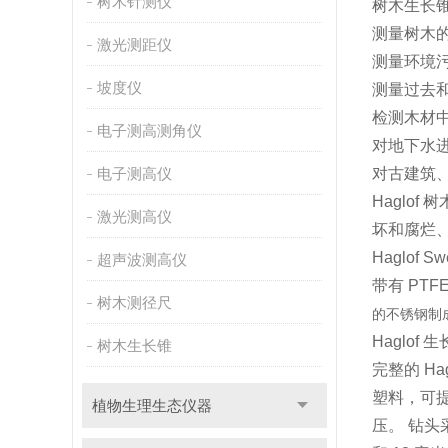
树木针测仪
树木生长
测量树木
激光测距仪
测量环境污
坡度仪
测量过去
检测木材
电子测高测角仪
对地下水
电子测高仪
对古建筑
Haglo
激光测高仪
坏和腐烂
Haglo
超声波测高仪
带有 PT
树木测径尺
的不锈钢制
Haglo
树木生长锥
完整的 H
塑料，可
植物生理生态仪器
压。 钻头采