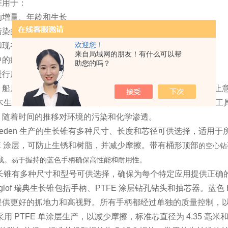
锥用于：
的增量、年龄和生长
染的增加/减少
欢迎您！
和现在的水资源和空气质量
来自局域网的朋友！有什么可以帮
中的疾病，例如腐烂并控制腐烂木材的百分比
助您的吗？
进行质量控制
、船只、电线杆和树木进行定期质量、密度和年龄检查，以防止
f 树木生长锥是在年龄和生长控制方面快速可靠地获得结果的取样工具
、随着时间的推移对环境的污染和化学渗透。
f Sweden 生产的生长锥有多种尺寸、长度和芯径可供选择，
FE 涂层，可防止生锈和树脂，并减少摩擦。带有桶形顶部
的空心钻
成。易于握持的蓝色手柄确保高性能和耐用性。
f 生长锥有多种尺寸和型号可供选择，确保为每个特定应用提供正确的 H
aglof 瑞典生长锥包括手柄、PTFE 涂层钻孔钻头和抽芯器。蓝色 
提供更好的抓地力和高视野。所有手柄都经过单独的质量控制，
用 PTFE 单涂层生产，以减少摩擦，标准芯直径为 4.35 毫米和 5