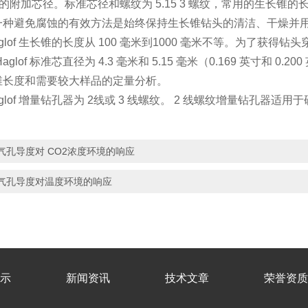
毫米的附加芯径。标准芯径和螺纹为 5.15 3 螺纹，常用的生长锥的长
一种避免腐蚀的有效方法是始终保持生长锥钻头的清洁、干燥并
aglof 生长锥的长度从 100 毫米到1000 毫米不等。为了
aglof 标准芯直径为 4.3 毫米和 5.15 毫米（0.169 英寸和 
维长度和需要较大样品的定量分析。
aglof 增量钻孔器为 2线或 3 线螺纹。 2 线螺纹增量钻孔器
气孔导度对 CO2浓度环境的响应
气孔导度对温度环境的响应
示
新闻资讯
技术文章
荣誉资质