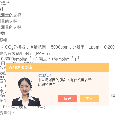
言选择
能
线测量的选择
测量的选择
量测量的选择
参数
感器
红外
CO
分析器，测量范围：
5000ppm
，分辨率：
1ppm
；
0-20
2
光合有效辐射强度（
PARin
）
-2
-2
-1
：
0-3000
μ
mol/m
·
s-1
精度：±
5
μ
mol/m
·
s
范围：
320
～
730nm
合有效辐射强度（
PARout
）
-2
-1
滤光片的硅光电池，测量范围：
0-3000
μ
mol/m
·
s
欢迎您！
mol/m -2
·
s-1
响应波长范围：
400
～
700nm
来自局域网的朋友！有什么可以帮
度传感器：
助您的吗？
，测量范围：
-20-60
℃，分辨率：
0.01
℃，误差：±
0.2
℃
度：
字温度传感器，测量范围：
-20-80
℃，分辨率：
0.01
℃，误差：±
0
感器：德国进口高精度数字湿度传感器
测量范围
0-85%
，
：
0.01%
，误差：
±0.5%
；
流量计：