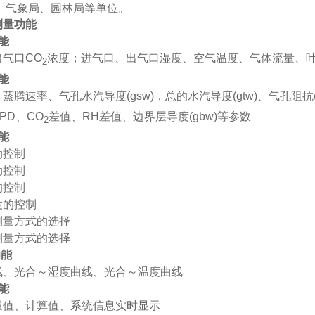
、
气象局、园林局等单位。
测量功能
能
出气口
CO
浓度；进气口、出气口湿度、空气温度、气体流量、
2
能
、蒸腾速率、气孔水汽导度
(gsw)
，总的水汽导度
(gtw)
、气孔阻抗
PD
、
CO
差值、
RH
差值、边界层导度
(gbw)
等参数
2
能
动控制
动控制
的控制
度的控制
测量方式的选择
测量方式的选择
功能
线、光合～湿度曲线、光合～温度曲线
能
量值、计算值、系统信息实时显示