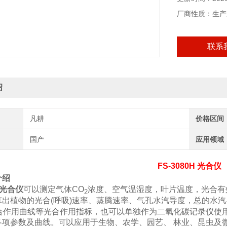
厂商性质：生产
联系
绍
凡耕
价格区间
国产
应用领域
FS-3080H
光合仪
介绍
光合仪
可以测定气体
CO
浓度、空气温湿度，叶片温度，光合有
2
算出植物的光合
(
呼吸
)
速率、蒸腾速率、气孔水汽导度，总的水汽
合作用曲线等光合作用指标，也可以单独作为二氧化碳记录仪使
各项参数及曲线。
以应用于生物、农学、园艺、
林业、昆虫及
可