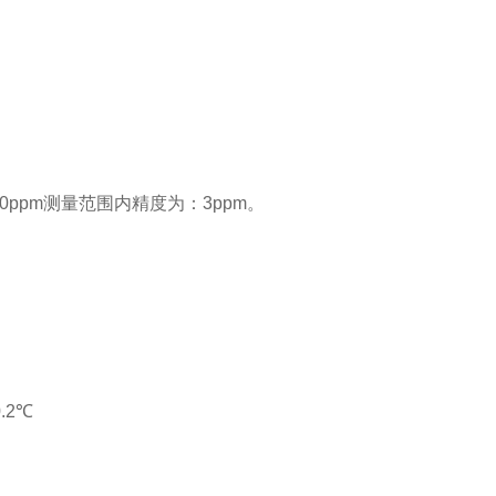
00ppm
测量范围内精度为：
3ppm
。
.2
℃