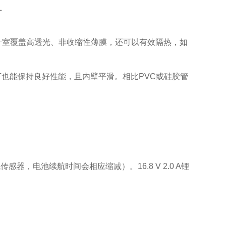
L
叶室覆盖高透光、非收缩性薄膜，还可以有效隔热，如
下也能保持良好性能，且内壁平滑。相比
PVC
或硅胶管
境传感器，电池续航时间会相应缩减）。
16.8 V 2.0 A
锂