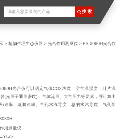
示
>
植物生理生态仪器
>
光合作用测量仪
> FS-3080H光合仪
-3080H光合仪可以测定气体CO2浓度、空气温湿度，叶片温
射(光量子通量密度)，气体流量、大气压力等要素，并计算出
吸)速率、蒸腾速率、气孔水汽导度，总的水汽导度、气孔阻
2浓度，水分利用、VPD、光合作用曲线等光合作用指标，也
3080H
氧化碳记录仪使用。
作用测量仪
03-04