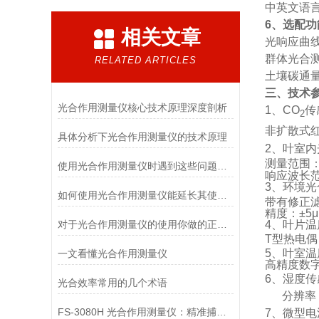
中英文语
6
、选配功
相关文章
光响应曲
群体光合
RELATED ARTICLES
土壤碳通
三、技术
光合作用测量仪核心技术原理深度剖析
1
、
CO
传
2
非扩散式
具体分析下光合作用测量仪的技术原理
2
、叶室内
测量范围
使用光合作用测量仪时遇到这些问题不要慌
响应波长
3
、环境光
如何使用光合作用测量仪能延长其使用寿命？
带有修正
精度：±
5
μ
4
、叶片温
对于光合作用测量仪的使用你做的正确吗？看这里!
T
型热电偶
5
、叶室温
一文看懂光合作用测量仪
高精度数
6
、湿度传
光合效率常用的几个术语
分辨率
FS-3080H 光合作用测量仪：精准捕捉植物稳态光合作用的核心利器
7
、微型电