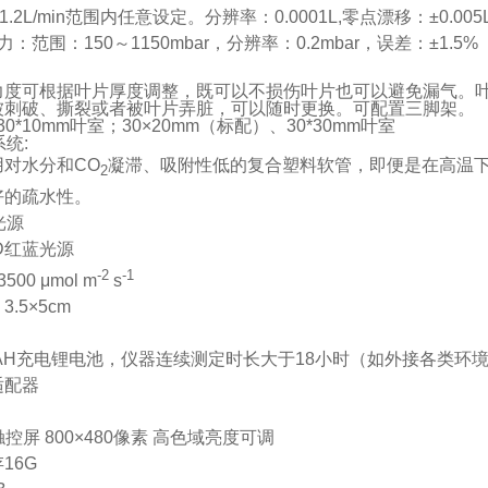
-1.2L/min
范围内任意设定。分辨率：
0.0001L,
零点漂移：±
0.005
力：范围：
150
～
1150mbar
，分辨率：
0.2mbar
，误差：±
1.5%
力度可根据叶片厚度调整，既可以不损伤叶片也可以避免漏气。
被刺破、撕裂或者被叶片弄脏，可以随时更换。可配置三脚架。
 30*10mm
叶室；
30
×
20mm
（标配）、
30*30mm
叶室
系统
:
用对水分和
CO
凝滞、吸附性低的复合塑料软管，即便是在高温
2
好的疏水性。
光源
D
红蓝光源
-2
-1
3500 μmol m
s
：
3.5×5cm
AH
充电锂电池，仪器连续测定时长大于
18
小时（如外接各类环
适配器
触控屏
800
×
480
像素
高色域亮度可调
存
16G