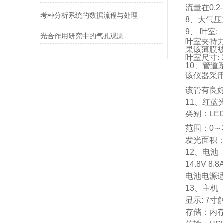
流量在
0.2
考种分析系统的数据流程与处理
8
、大气压
9
、
叶室
:
光合作用研究中的气孔观测
叶室夹持
果该薄膜
叶室尺寸
:
10
、管道
该仪器采
该管有良
11
、红蓝
类别：
LE
范围：
0
～
发光面积
12
、电池
14.8V 8.8
电池电源
13
、主机
显示
: 7
寸
存储：内