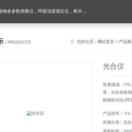
数测量仪，呼吸强度测定仪，树木生长锥，根系扫描仪
示
您的位置：
网站首页
>
产品展
/ PRODUCTS
光合仪
简要描述：FS
度，光合有效辐
植物的光合(呼
抗、细胞间CO
产品型号： FS-
可以单独作为二
所属分类：光合
更新时间：2026-