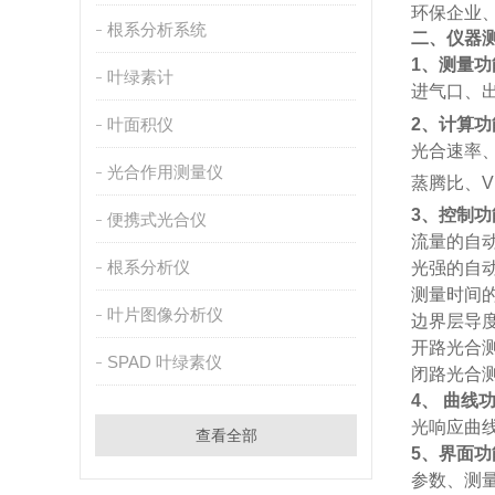
环保企业
根系分析系统
二、仪器
1
、测量功
叶绿素计
进气口、
2
、计算功
叶面积仪
光合速率
光合作用测量仪
蒸腾比、
V
3
、控制功
便携式光合仪
流量的自
根系分析仪
光强的自
测量时间
叶片图像分析仪
边界层导
开路光合
SPAD 叶绿素仪
闭路光合
4
、
曲线
光响应曲
查看全部
5
、界面功
参数、测