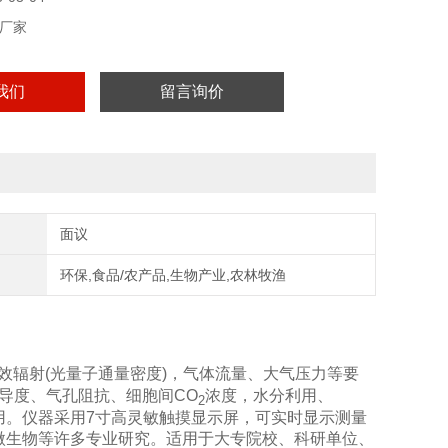
厂家
我们
留言询价
面议
环保,食品/农产品,生物产业,农林牧渔
效辐射
(
光量子通量密度
)
，气体流量、大气压力等要
导度、气孔阻抗、细胞间
CO
浓度，水分利用、
2
用。
仪器
采用
7
寸高灵敏触摸显示屏，可实时显示测量
微生物等许多专业研究。适用于大专院校、科研单位、