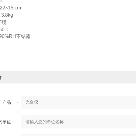
B
22×15 cm
机
3.8kg
环境
50
℃
90%RH
不结露
价
产品：
的单位：