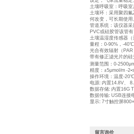
设定，气体流量稳定。推荐
土壤呼吸室：呼吸室尺
土壤环：采用聚四氟
何改变，可长期使用
管道系统：该仪器采
PVC或硅胶管该管
土壤温湿度传感器（
量程：0-90%，-40
光合有效辐射（PA
带有修正滤光片的硅
测量范围：0-2500μm
精度：±5μmol/m -
操作环境：温度-20
电源: 内置14.8
数据存储: 内置16G 
数据传输: USB连
显示: 7寸触控屏80
留言询价