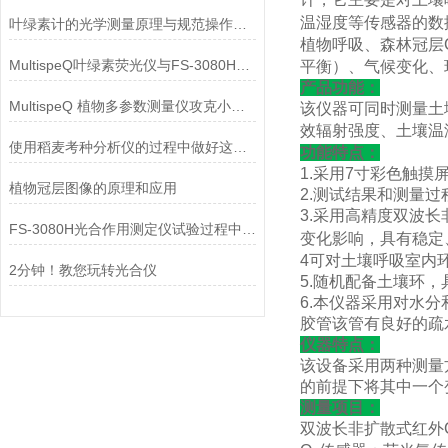
温湿度等传感器的数
叶绿素计的光学测量原理与规范操作维护
植物呼吸、森林冠层
MultispeQ叶绿素荧光仪与FS-3080H光合仪：解锁作物光合潜力新维度
平衡）、气候变化、
产品功能：
MultispeQ 植物多参数测量仪攻克小型叶片叶绿素荧光的测量难题
该仪器可同时测量土
效辐射强度、土壤温
使用稻麦考种分析仪的过程中做好这些事项 好处多多
功能特点：
1.采用7寸彩色触
植物冠层图像的原理和应用
2.测试结果和测量
3.采用高精度双波长
FS-3080H光合作用测定仪试验过程中的问题汇总
变化影响，具有稳定
4可对土壤呼吸室内
2分钟！教您玩转光合仪
5.随机配备土壤环
6.本仪器采用对水
胶管该管有良好的疏
仪器特点：
该设备采用两种测量
的前提下将其中一个
测量项目：
双波长非扩散式红外