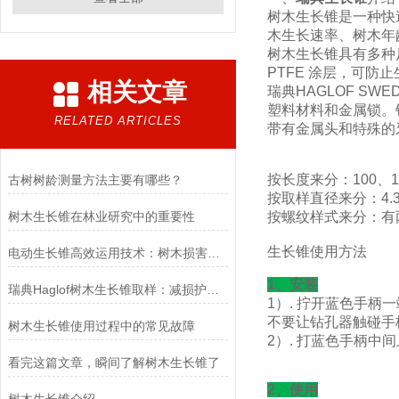
树木生长锥是一种快
木生长速率、树木年
树木生长锥具有多种
PTFE 涂层，可防
相关文章
瑞典HAGLOF S
塑料材料和金属锁。
RELATED ARTICLES
带有金属头和特殊的
按长度来分：100、15
古树树龄测量方法主要有哪些？
按取样直径来分：4.3
树木生长锥在林业研究中的重要性
按螺纹样式来分：有
生长锥使用方法
电动生长锥高效运用技术：树木损害最小化及取样高速率研究
1、安装
瑞典Haglof树木生长锥取样：减损护木之道
1）. 拧开蓝色手
不要让钻孔器触碰手
树木生长锥使用过程中的常见故障
2）. 打蓝色手柄
看完这篇文章，瞬间了解树木生长锥了
2、使用