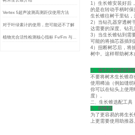
树木生长锥介绍
1）生长锥安装好后
的是在转动手柄时保
Vertex 5超声波测高测距仪使用方法
生长锥往树干里钻，
2）当钻孔器穿透树干
对于叶绿素计的使用，您可能还不了解
达需要的深度。钻孔
3）当生长锥钻到需
植物光合活性检测核心指标 Fv/Fm 与 Fv′/Fm′对比分析
可能的将抽芯器插到
4）扭断树芯后，将
树中。这样帮助树木
3、树木生长锥保养
不要将树木生长锥存
使用稀油（例如缝纫
你可以在钻头上使用
度）。
生长锥选配工具
二、
1、助推器
为了更容易的将生长
上更需要使用助推器