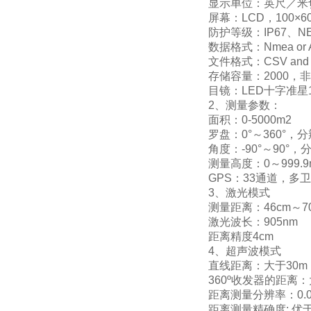
显示单位：英尺／米
屏幕：LCD，100×6
防护等级：IP67、NEM
数据格式：Nmea or Asci
文件格式：CSV and 
存储容量：2000，
目镜：LED十字准星
2、测量参数：
面积：0-5000m2
罗盘：0°～360°，分辨
角度：-90°～90°，
测量高度：0～999.
GPS：33通道，多
3、激光模式
测量距离：46cm～
激光波长：905nm
距离精度4cm
4、超声波模式
直线距离：大于30m
360º收发器的距离：
距离测量分辨率：0.0
距离测量精确度: 优